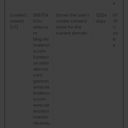
e
CookieC
589704
Stores the user's
12224
HT
onsent
0.hs-
cookie consent
days
TP
[x7]
sites.co
state for the
C
m
current domain
oo
blog.visi
ki
tvalenci
e
a.com
fundaci
on.visitv
alencia.
com
gastron
omia.vis
itvalenci
a.com
www.val
enciaco
nventio
nbureau