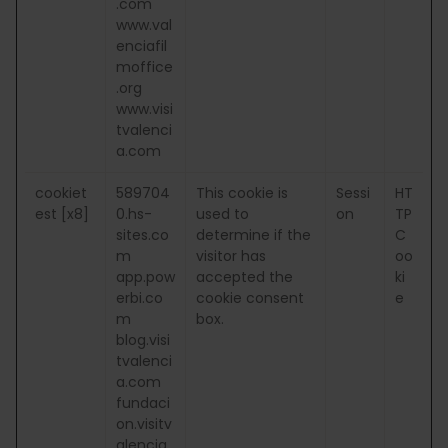
.com
www.val
enciafil
moffice
.org
www.visi
tvalenci
a.com
cookiet
589704
This cookie is
Sessi
HT
est [x8]
0.hs-
used to
on
TP
sites.co
determine if the
C
m
visitor has
oo
app.pow
accepted the
ki
erbi.co
cookie consent
e
m
box.
blog.visi
tvalenci
a.com
fundaci
on.visitv
alencia.