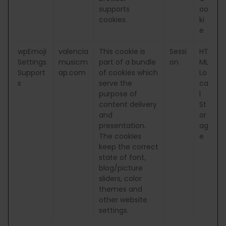
supports
oo
cookies.
ki
e
wpEmoji
valencia
This cookie is
Sessi
HT
Settings
musicm
part of a bundle
on
ML
Support
ap.com
of cookies which
Lo
s
serve the
ca
purpose of
l
content delivery
St
and
or
presentation.
ag
The cookies
e
keep the correct
state of font,
blog/picture
sliders, color
themes and
other website
settings.