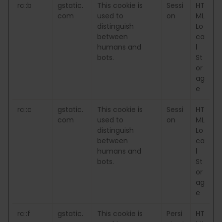
rc::b
gstatic.
This cookie is
Sessi
HT
com
used to
on
ML
distinguish
Lo
between
ca
humans and
l
bots.
St
or
ag
e
rc::c
gstatic.
This cookie is
Sessi
HT
com
used to
on
ML
distinguish
Lo
between
ca
humans and
l
bots.
St
or
ag
e
rc::f
gstatic.
This cookie is
Persi
HT