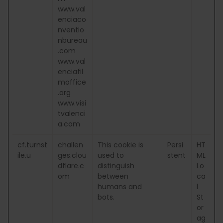
www.val
enciaco
nventio
nbureau
.com
www.val
enciafil
moffice
.org
www.visi
tvalenci
a.com
cf.turnst
challen
This cookie is
Persi
HT
ile.u
ges.clou
used to
stent
ML
dflare.c
distinguish
Lo
om
between
ca
humans and
l
bots.
St
or
ag