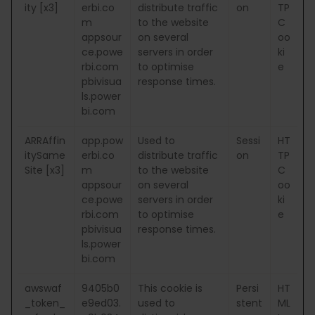
ity [x3]
erbi.co
distribute traffic
on
TP
m
to the website
C
appsour
on several
oo
ce.powe
servers in order
ki
rbi.com
to optimise
e
pbivisua
response times.
ls.power
bi.com
ARRAffin
app.pow
Used to
Sessi
HT
itySame
erbi.co
distribute traffic
on
TP
Site [x3]
m
to the website
C
appsour
on several
oo
ce.powe
servers in order
ki
rbi.com
to optimise
e
pbivisua
response times.
ls.power
bi.com
awswaf
9405b0
This cookie is
Persi
HT
_token_
e9ed03.
used to
stent
ML