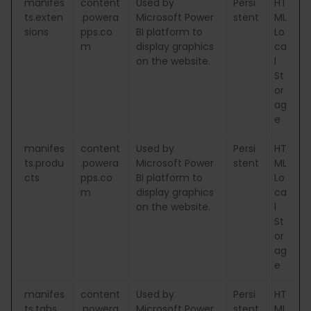
manifes
content
Used by
Persi
HT
ts.exten
.powera
Microsoft Power
stent
ML
sions
pps.co
BI platform to
Lo
m
display graphics
ca
on the website.
l
St
or
ag
e
manifes
content
Used by
Persi
HT
ts.produ
.powera
Microsoft Power
stent
ML
cts
pps.co
BI platform to
Lo
m
display graphics
ca
on the website.
l
St
or
ag
e
manifes
content
Used by
Persi
HT
ts.tabs
.powera
Microsoft Power
stent
ML