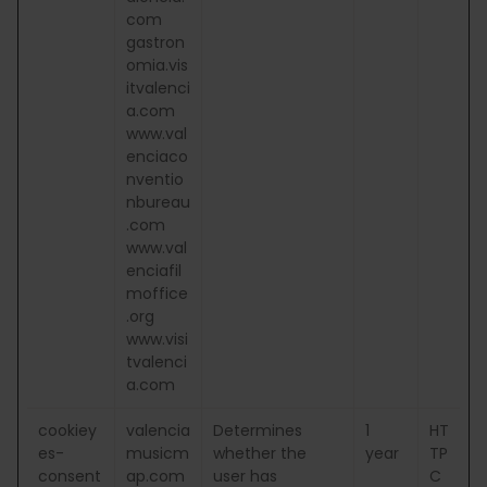
com
gastron
omia.vis
itvalenci
a.com
www.val
enciaco
nventio
nbureau
.com
www.val
enciafil
moffice
.org
www.visi
tvalenci
a.com
cookiey
valencia
Determines
1
HT
es-
musicm
whether the
year
TP
consent
ap.com
user has
C