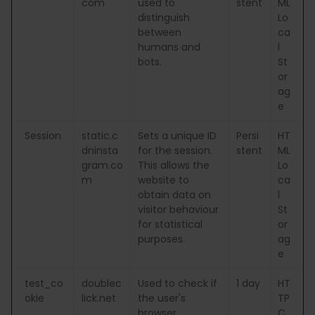
com
used to
stent
ML
distinguish
Lo
between
ca
humans and
l
bots.
St
or
ag
e
Session
static.c
Sets a unique ID
Persi
HT
dninsta
for the session.
stent
ML
gram.co
This allows the
Lo
m
website to
ca
obtain data on
l
visitor behaviour
St
for statistical
or
purposes.
ag
e
test_co
doublec
Used to check if
1 day
HT
okie
lick.net
the user's
TP
browser
C