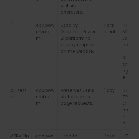
website
operators.
``
app.pow
Used by
Persi
HT
erbi.co
Microsoft Power
stent
ML
m
BI platform to
Lo
display graphics
ca
on the website.
l
St
or
ag
e
ai_sessi
app.pow
Preserves users
1 day
HT
on
erbi.co
states across
TP
m
page requests.
C
oo
ki
e
ARRAffin
app.pow
Used to
Sessi
HT