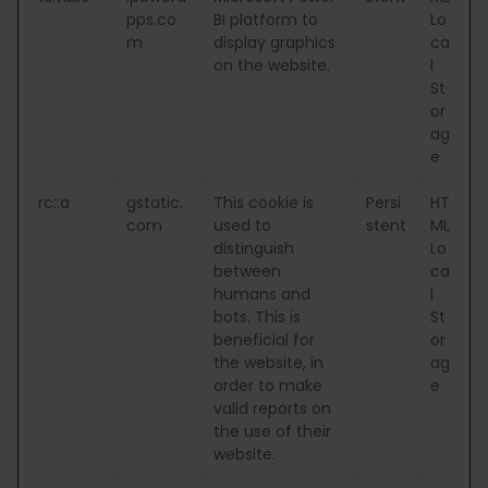
pps.co
BI platform to
Lo
m
display graphics
ca
on the website.
l
St
or
ag
e
rc::a
gstatic.
This cookie is
Persi
HT
com
used to
stent
ML
distinguish
Lo
between
ca
humans and
l
bots. This is
St
beneficial for
or
the website, in
ag
order to make
e
valid reports on
the use of their
website.