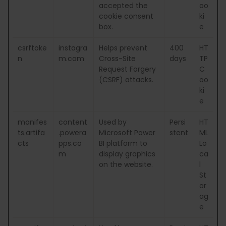
accepted the
oo
cookie consent
ki
box.
e
csrftoke
instagra
Helps prevent
400
HT
n
m.com
Cross-Site
days
TP
Request Forgery
C
(CSRF) attacks.
oo
ki
e
manifes
content
Used by
Persi
HT
ts.artifa
.powera
Microsoft Power
stent
ML
cts
pps.co
BI platform to
Lo
m
display graphics
ca
on the website.
l
St
or
ag
e