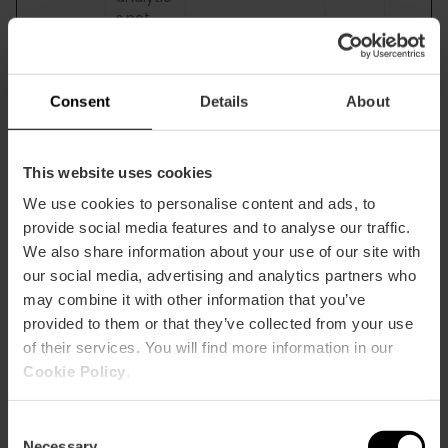
s.net
hsappst
atic.net
hs-
banner.
Consent
Details
About
com
hsforms
.com
This website uses cookies
hsforms
We use cookies to personalise content and ads, to
.net
hs-
provide social media features and to analyse our traffic.
scripts.c
We also share information about your use of our site with
om
our social media, advertising and analytics partners who
hs-
may combine it with other information that you’ve
sites.co
provided to them or that they’ve collected from your use
m
of their services. You will find more information in our
hubapi.
Cookie Policy
.
com
hubspot
.com
Consent
hubspot
Necessary