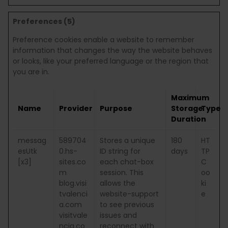
Preferences (5)
Preference cookies enable a website to remember
information that changes the way the website behaves
or looks, like your preferred language or the region that
you are in.
Maximum
Name
Provider
Purpose
Storage
Type
Duration
messag
589704
Stores a unique
180
HT
esUtk
0.hs-
ID string for
days
TP
[x3]
sites.co
each chat-box
C
m
session. This
oo
blog.visi
allows the
ki
tvalenci
website-support
e
a.com
to see previous
visitvale
issues and
ncia.co
reconnect with