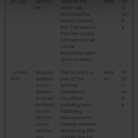
pt_out
ncia.co
whether the
days
TP
m
visitor has
C
accepted the
oo
cookie consent
ki
box. This ensures
e
that the cookie
consent box will
not be
presented again
upon re-entry.
_cfuvid
blog.visi
This cookie is a
Sessi
HT
[x4]
tvalenci
part of the
on
TP
a.com
services
C
gastron
provided by
oo
omia.vis
Cloudflare -
ki
itvalenci
Including load-
e
a.com
balancing,
sibform
deliverance of
s.com
website content
vimeo.c
and serving DNS
om
connection for