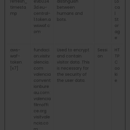
refresh_
e9b034
distinguish
Lo
timesta
3d.eu-
between
ca
mp
central-
humans and
l
1.token.a
bots.
St
wswaf.c
or
om
ag
e
aws-
fundaci
Used to encrypt
Sessi
HT
waf-
on.visitv
and contain
on
TP
token
alencia.
visitor data. This
C
[x7]
com
is necessary for
oo
valencia
the security of
ki
convent
the user data.
e
ionbure
au.com
valencia
filmoffi
ce.org
visitvale
ncia.co
m