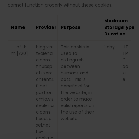
cannot function properly without these cookies.
Maximum
Name
Provider
Purpose
Storage
Type
Duration
__cf_b
blog.visi
This cookie is
1 day
HT
m [x20]
tvalenci
used to
TP
a.com
distinguish
C
f.hubsp
between
oo
otuserc
humans and
ki
ontent4
bots. This is
e
0.net
beneficial for
gastron
the website, in
omia.vis
order to make
itvalenci
valid reports on
a.com
the use of their
hsadspi
website.
xel.net
hs-
analytic