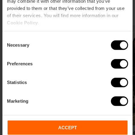
may combine it with other information that you’ve
talento local, València Film Office es tu socio
provided to them or that they’ve collected from your use
estratégico en la ciudad.
of their services. You will find more information in our
Cookie Policy
.
Consent
Necessary
Selection
Preferences
Statistics
Marketing
ACCEPT
Servicios València Film Office
Cómo 