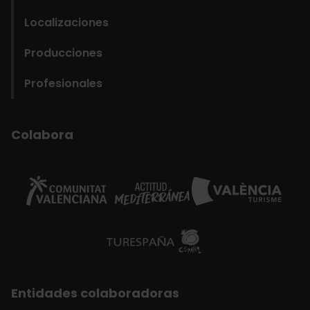
navigation
Localizaciones
Film
Producciones
Office
Profesionales
Colabora
Entidades colaboradoras