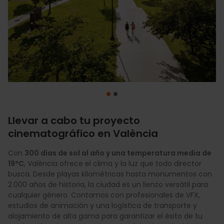
Llevar a cabo tu proyecto
cinematográfico en València
Optimiza tu presupuesto con
incentivos fiscales de
hasta el 30%
y la exención de tasas de ocupación en
Con
300 días de sol al año y una temperatura media de
espacios públicos y playas. València Film Office te
19ºC
, València ofrece el clima y la luz que todo director
acompaña en la búsqueda de localizaciones y agiliza la
busca. Desde playas kilométricas hasta monumentos con
tramitación de permisos municipales. Únete a las
2.000 años de historia, la ciudad es un lienzo versátil para
producciones internacionales que ya han aprovechado
cualquier género. Contamos con profesionales de VFX,
nuestras 4.500 horas de luz anuales y la versatilidad de un
estudios de animación y una logística de transporte y
entorno que lo tiene todo.
alojamiento de alta gama para garantizar el éxito de tu