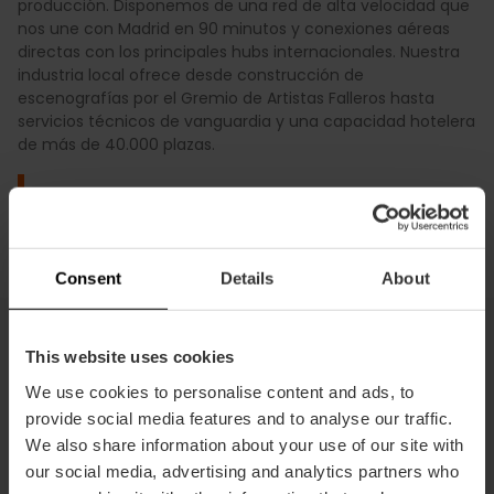
producción. Disponemos de una red de alta velocidad que
nos une con Madrid en 90 minutos y conexiones aéreas
Nuestros servicios
directas con los principales hubs internacionales. Nuestra
industria local ofrece desde construcción de
escenografías por el Gremio de Artistas Falleros hasta
servicios técnicos de vanguardia y una capacidad hotelera
de más de 40.000 plazas.
Por qué València
Consent
Details
About
This website uses cookies
Te ayudamos a organizar tu
We use cookies to personalise content and ads, to
rodaje
provide social media features and to analyse our traffic.
We also share information about your use of our site with
Hacemos que tu producción sea fluida y eficiente.
our social media, advertising and analytics partners who
Desde la gestión de permisos hasta la búsqueda de