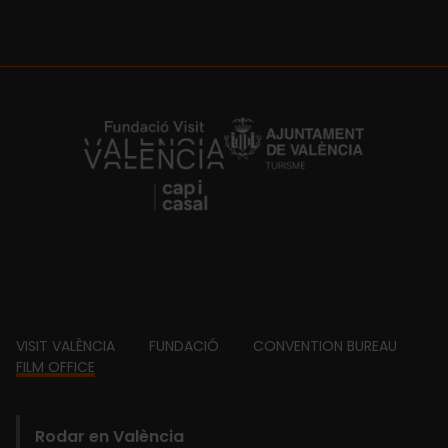
https://fundacion.visitvalencia.com/
Footer
VISIT VALÈNCIA
FUNDACIÓ
CONVENTION BUREAU
FILM OFFICE
domains
Main
Rodar en València