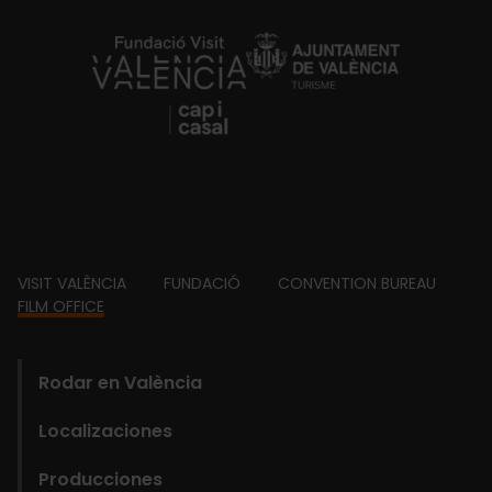
https://fundacion.visitvalencia.com/
Footer
VISIT VALÈNCIA
FUNDACIÓ
CONVENTION BUREAU
FILM OFFICE
domains
Main
Rodar en València
navigation
Localizaciones
Film
Producciones