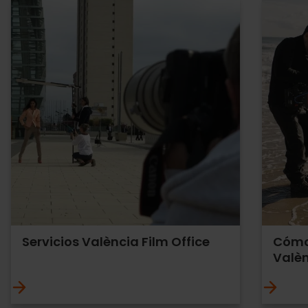
Servicios València Film Office
Cómo 
Valè