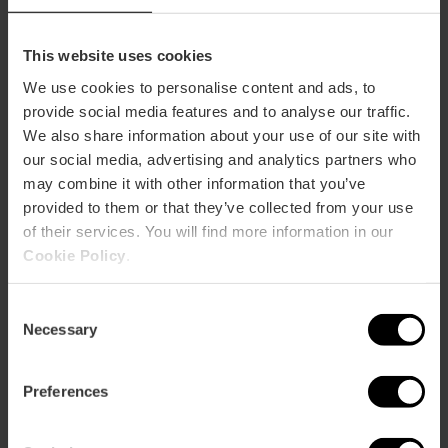
Producciones con un presupuesto mínimo de 4
This website uses cookies
millones, con una inversión de 2 millones en la
Comunidad Valenciana, devoluciones del 25% hasta un
We use cookies to personalise content and ads, to
máximo de 1,5 millones. Toda la información
aquí
provide social media features and to analyse our traffic.
We also share information about your use of our site with
our social media, advertising and analytics partners who
may combine it with other information that you’ve
provided to them or that they’ve collected from your use
of their services. You will find more information in our
Cookie Policy
.
Ayudas València ciudad
Consent
En la ciudad de València, el Ayuntamiento exime de las
Necessary
Selection
tasas de ocupación de la vía pública
a las productoras
que, en sus rodajes cinematográficos, pongan en valor el
patrimonio de la ciudad y contraten personal local.
Preferences
También el rodaje en playas, a través de la
Demarcación
de Costas de València
, es
gratuito
.