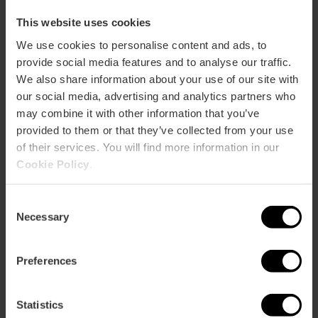
This website uses cookies
We use cookies to personalise content and ads, to
provide social media features and to analyse our traffic.
Solicitud de rodaje
We also share information about your use of our site with
en carreteras. Dirección General de
our social media, advertising and analytics partners who
Tráfico (DGT)
may combine it with other information that you’ve
provided to them or that they’ve collected from your use
Deberá presentarse por Sede Electrónica pinchando
aquí
.
of their services. You will find more information in our
Cookie Policy
.
Descarga el formulario
Consent
Necessary
Selection
Preferences
Solicitud de rodaje o sesión fotográfica
Statistics