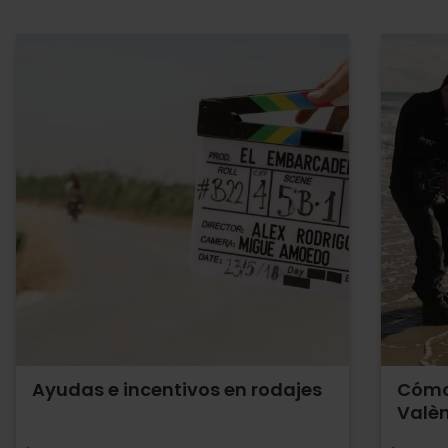
Ayudas e incentivos en rodajes
Cómo 
Valè