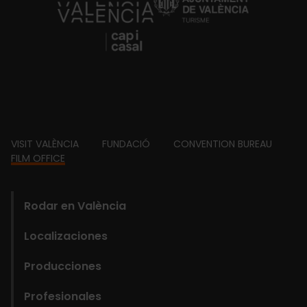
https://fundacion.visitvalencia.com/
Footer
VISIT VALÈNCIA
FUNDACIÓ
CONVENTION BUREAU
FILM OFFICE
domains
Main
Rodar en València
navigation
Localizaciones
Film
Producciones
Office
Profesionales