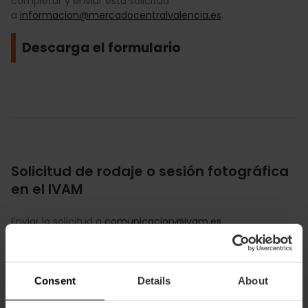
completar y enviar esta solicitud
a
informacion@mercadocentralvalencia.es
.
Descarga el formulario
Solicitud de rodaje o sesión fotográfica
en el IVAM
Enviar la solicitud a
comunicacion@ivam.es
.
Descarga el formulario
Consent
Details
About